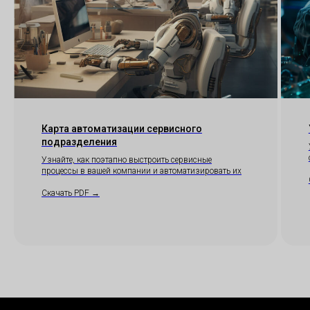
Скачать п
Скачать п
Отсканиру
код, чтобы
приложен
Карта автоматизации сервисного
подразделения
Скачать 
Узнайте, как поэтапно выстроить сервисные
процессы в вашей компании и автоматизировать их
Скачать PDF →