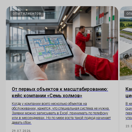
ОПЫТ КЛИЕНТОВ
ОП
От первых объектов к масштабированию:
Ка
кейс компании «Семь холмов»
ци
Когда у компании всего несколько объектов на
В к
обслуживании, кажется, что специальная система не нужна.
оци
Заявки можно записывать в Excel, принимать по телефону
пер
или в мессенджерах. Но по мере роста такой подход начинает
упр
давать сбои.
23.
29.07.2026