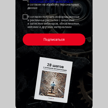
Панель администрирования
с
политикой конфид
енциальности
и согласен на обработку персональных
данных
Электронный
Я согласен получать информационные
паспорт
и рекламные рассылки с анонсами
объекта
и записями вебинаров, обновлениями,
кейсами и другими материалами
Подписаться
Мобильное
приложение
исполнителя