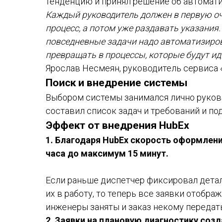
тенденцию и принял решение об автомати
Каждый руководитель должен в первую о
процесс, а потом уже раздавать указания
повседневные задачи надо автоматизиров
превращать в процессы, которые будут идт
Ярослав Несмеян, руководитель сервиса 
Поиск и внедрение системы
Выбором системы занимался лично руково
составил список задач и требований и по
Эффект от внедрения HubEx
1. Благодаря HubEx скорость оформления
часа до максимум 15 минут.
Если раньше диспетчер фиксировал детал
их в работу, то теперь все заявки отобр
инженеры заняты и заказ некому передать 
2. Заявки на плановую диагностику соз