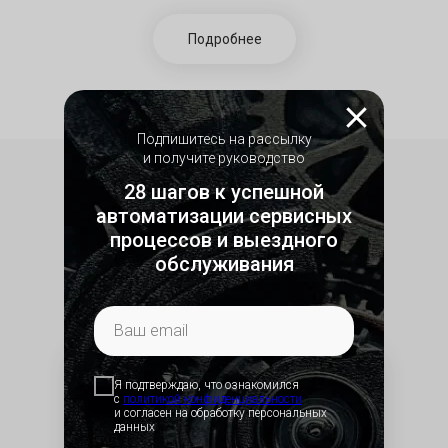
Подробнее
Подпишитесь на рассылку
и получите руководство
28 шагов к успешной
автоматизации сервисных
Документы для заказчиков​
процессов и выездного
обслуживания
HubEx позволяет автоматически
формировать документы
Я подтверждаю, что ознакомился
с
политикой конфид
енциальности
Счета​
и согласен на обработку персональных
данных