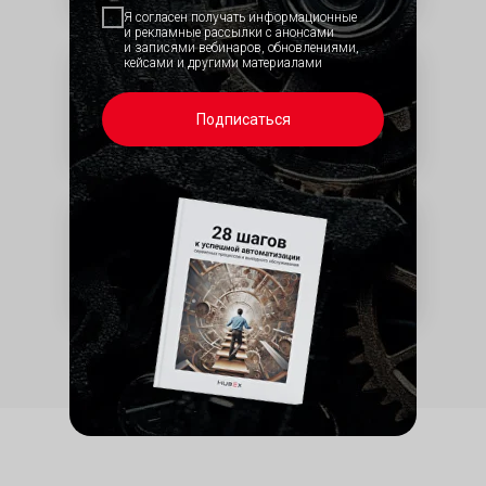
Я согласен получать информационные
и рекламные рассылки с анонсами
и записями вебинаров, обновлениями,
кейсами и другими материалами
Акты выполненных
работ​
Подписаться
Отчеты для заказчиков
по индивидуально
настраиваемым формам