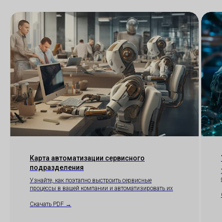
Скачать п
Скачать п
Отсканиру
код, чтобы
приложен
Карта автоматизации сервисного
подразделения
Скачать 
Узнайте, как поэтапно выстроить сервисные
процессы в вашей компании и автоматизировать их
Скачать PDF →