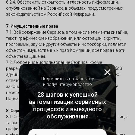
6.2.4. Обеспечить открытость и гласность информации,
опубликованной на Сервисе, в объемах, предусмотренных
законодательством Российской Федерации.
7. Имущественные права
7.1. Всё содержание Сервиса, в том числе элементы дизайна,
текст, графические изображения, иллюстрации, скрипты,
программы, звуки и другие объекты и их подборки, является
объектом имущественных прав Компании, все права на эти
объекты защищены.
7.2. Любое иное использование Сервиса, кроме
разрешенного в настоящем Соглашении, влечёт за собой
административную, гражданско-правовую и уголовную
Подпишитесь на рассылку
ответственность согласно действующему
и получите руководство
законодательству Российской Федерации. Компания не
несет ответственности за противоправные действия
28 шагов к успешной
Пользователя.
автоматизации сервисных
процессов и выездного
8. Сервис и материалы третьих лиц
обслуживания
8.1. Сервис может содержать ссылки на сайты третьих лиц, а
также ссылки на статьи, фотографии, иллюстрации,
графические изображения, музыку, звуки, видео,
информацию, приложения, программы и другие материалы,