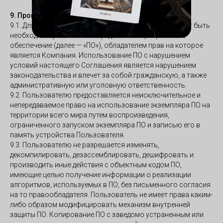
9. Программное обеспечение
9.1. Для использования Сервиса Пользователю может быть
необходимо установить определённое программное
обеспечение (далее — «ПО»), обладателем прав на которое
является Компания. Использование ПО с нарушением
условий настоящего Соглашения является нарушением
законодательства и влечет за собой гражданскую, а также
административную или уголовную ответственность.
9.2. Пользователю предоставляется неисключительное и
непередаваемое право на использование экземпляра ПО на
территории всего мира путем воспроизведения,
ограниченного запуском экземпляра ПО и записью его в
память устройства Пользователя.
9.3. Пользователю не разрешается изменять,
декомпилировать, дезассемблировать, дешифровать и
производить иные действия с объектным кодом ПО,
имеющие целью получение информации о реализации
алгоритмов, используемых в ПО, без письменного согласия
на то правообладателя. Пользователь не имеет права каким-
либо образом модифицировать механизм внутренней
защиты ПО. Копирование ПО с заведомо устраненным или