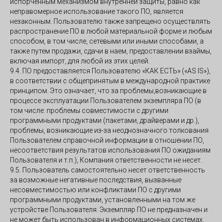
испорченным механизмом внутренней защиты, равно как
неправомерное использование такого ПО, является
незаконным. Пользователю также запрещено осуществлять
распространение ПО в любой материальной форме и любым
способом, в том числе, сетевыми или иными способами, а
также путем продажи, сдачи в наем, предоставлении взаймы,
включая импорт, для любой из этих целей.
9.4. ПО предоставляется Пользователю «КАК ЕСТЬ» («AS IS»),
в соответствии с общепринятым в международной практике
принципом. Это означает, что за проблемы,возникающие в
процессе эксплуатации Пользователем экземпляра ПО (в
том числе: проблемы совместимости с другими
программными продуктами (пакетами, драйверами и др.),
проблемы, возникающие из-за неоднозначного толкования
Пользователем справочной информации в отношении ПО,
несоответствия результатов использования ПО ожиданиям
Пользователя и т.п.), Компания ответственности не несет.
9.5. Пользователь самостоятельно несет ответственность
за возможные негативные последствия, вызванные
несовместимостью или конфликтами ПО с другими
программными продуктами, установленными на том же
устройстве Пользователя. Экземпляр ПО не предназначен и
не может быть использован в информационных системах,