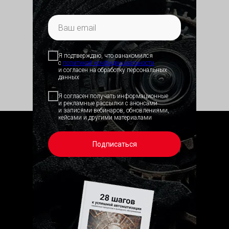
Я подтверждаю, что ознакомился
с
политикой конфид
енциальности
и согласен на обработку персональных
данных
Я согласен получать информационные
и рекламные рассылки с анонсами
и записями вебинаров, обновлениями,
кейсами и другими материалами
Подписаться
Приложение HubEx для исполнителя
Приложение HubEx
для заказчика
Приложение HubEx для заказчика
Отсканируйте QR-