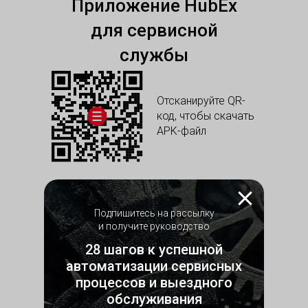
Приложение HubEx
для сервисной
службы
Отсканируйте QR-
код, чтобы скачать
APK-файл
Подпишитесь на рассылку
и получите руководство
28 шагов к успешной
Скачать п
Скачать п
Отсканиру
автоматизации сервисных
код, чтобы
приложен
процессов и выездного
обслуживания
Скачать 