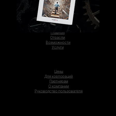
код, чтобы скачать
APK-файл
Главная
Отрасли
Возможности
Услуги
Цены
Для корпораций
Партнерам
О компании
Руководство пользователя