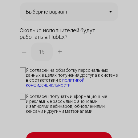
Сколько исполнителей будут
работать в HubEx?
–
+
Я согласен на обработку персональных
данных в целях получения доступа к системе
в соответствии с
политикой
Скачать п
Скачать п
Отсканиру
конфиденциальности
код, чтобы
приложен
Я согласен получать информационные
и рекламные рассылки с анонсами
и записями вебинаров, обновлениями,
Скачать 
кейсами и другими материалами