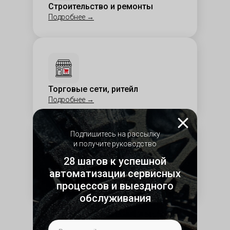
Строительство и ремонты
Подробнее
→
Торговые сети, ритейл
Подробнее
→
Подпишитесь на рассылку
и получите руководство
28 шагов к успешной
ЖКХ
автоматизации сервисных
Подробнее
→
процессов и выездного
обслуживания