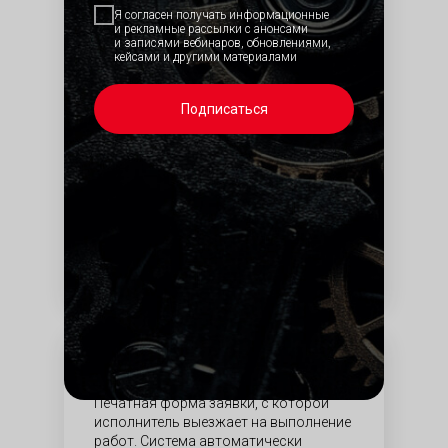
техническом состоянии, возможности
Я согласен получать информационные
дальнейшей работы и рекомендации
и рекламные рассылки с анонсами
по устранению неполадок
и записями вебинаров, обновлениями,
кейсами и другими материалами
Подписаться
Заявка на ремонт
Печатная форма заявки, с которой
исполнитель выезжает на выполнение
работ. Система автоматически