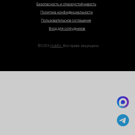
Безопасность и отказоустойчивость
Политика конфиденциальности
Пользовательское соглашение
Вход для сотрудников
©2026
HubEx.
Все права защищены
Ссылки на материалы для скачивани
Универсальные KPI
Как работать с самозанятыми
6 проблем малого бизнеса
Как перейти на электронные сервисные акты
28 шагов
Карта автоматизации
Гайд