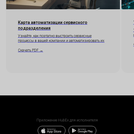
Скачать п
Скачать п
Отсканиру
код, чтобы
приложен
Карта автоматизации сервисного
подразделения
Скачать 
Узнайте, как поэтапно выстроить сервисные
процессы в вашей компании и автоматизировать их
Скачать PDF →
Приложение HubEx для исполнителя