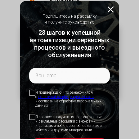
Продажа и аренда вендинговых
автоматов
Подпишитесь на рассылку
и получите руководство
28 шагов к успешной
«Внедрение HubEx позволило нам
автоматизации сервисных
объединить все наши проекты
процессов и выездного
по техническому обслуживанию
обслуживания
с различными Заказчиками в единую
систему. Мы расформировали
структурные подразделения,
обслуживающие каждый проект
в отдельности, и создали единый
диспетчерский центр»
Подробнее→
Я подтверждаю, что ознакомился
с
политикой конфид
енциальности
и согласен на обработку персональных
данных
Я согласен получать информационные
и рекламные рассылки с анонсами
и записями вебинаров, обновлениями,
БРАНТ
кейсами и другими материалами
Техническое обслуживание