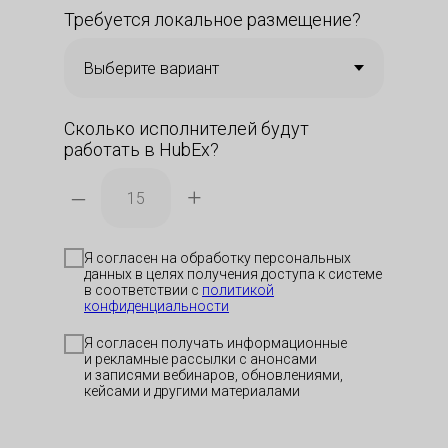
Требуется локальное размещение?
Сколько исполнителей будут
работать в HubEx?
–
+
Я согласен на обработку персональных
данных в целях получения доступа к системе
в соответствии с
политикой
Скачать п
Скачать п
Отсканиру
конфиденциальности
код, чтобы
приложен
Я согласен получать информационные
и рекламные рассылки с анонсами
и записями вебинаров, обновлениями,
Скачать 
кейсами и другими материалами