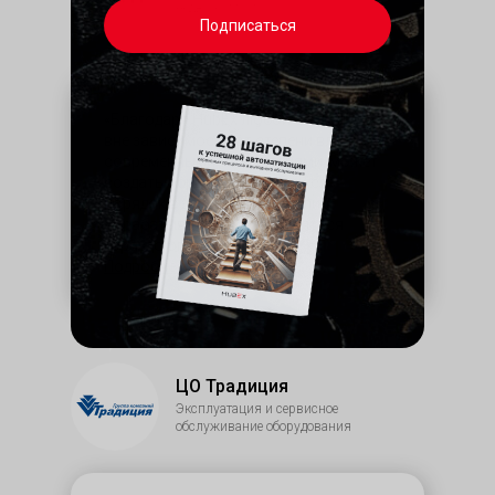
недвижимости
Подписаться
«Благодаря HubEx любой сотрудник,
вне зависимости от степени владения
современными технологиями, может
создать обращение. Появился
порядок в заявках, они стали
обрабатываться и выполняться
гораздо оперативнее»
Подробнее→
ЦО Традиция
Эксплуатация и сервисное
обслуживание оборудования