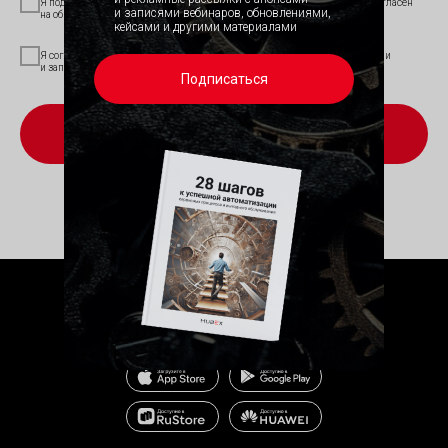
Я подтверждаю, что ознакомился с
политикой конфиденциальности
и согласен
и записями вебинаров, обновлениями,
на обработку персональных данных
кейсами и другими материалами
Скачать 
Я согласен получать информационные и рекламные рассылки с анонсами
и записями вебинаров, обновлениями, кейсами и другими материалами
Подписаться
Протестировать
Приложение HubEx для исполнителя