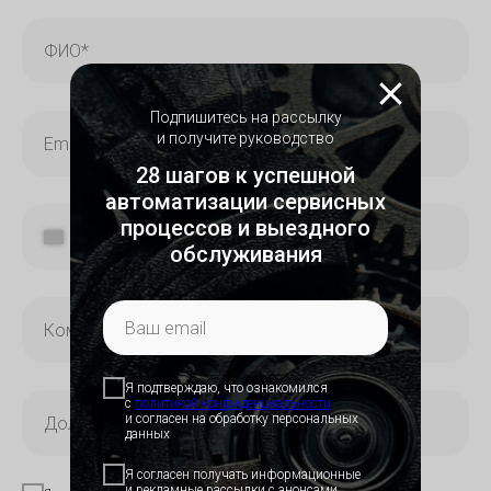
Подпишитесь на рассылку
и получите руководство
28 шагов к успешной
автоматизации сервисных
процессов и выездного
+7
обслуживания
Я подтверждаю, что ознакомился
с
политикой конфид
енциальности
и согласен на обработку персональных
данных
Скачать п
Скачать п
Отсканиру
код, чтобы
Я согласен получать информационные
приложен
и рекламные рассылки с анонсами