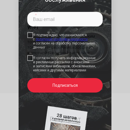
Wi-Fi
Я подтверждаю, что ознакомился
Позиционирование по нескольким
с
политикой конфид
енциальности
точкам Wi-Fi доступа. Обеспечивает
и согласен на обработку персональных
точность определения координат
данных
в плотной городской застройке
Я согласен получать информационные
и внутри зданий
и рекламные рассылки с анонсами
и записями вебинаров, обновлениями,
кейсами и другими материалами
Подписаться
Результат