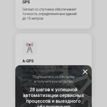
GPS
Сигнал со спутника обеспечивает
точность определения вне зданий
до 15 метров
А-GPS
Позиционирование по вышкам
сотовой связи. Снижает
Подпишитесь на рассылку
энергопотребление смартфона
и получите руководство
и более точно определяет
координаты при плотной городской
28 шагов к успешной
застройке
автоматизации сервисных
процессов и выездного
обслуживания