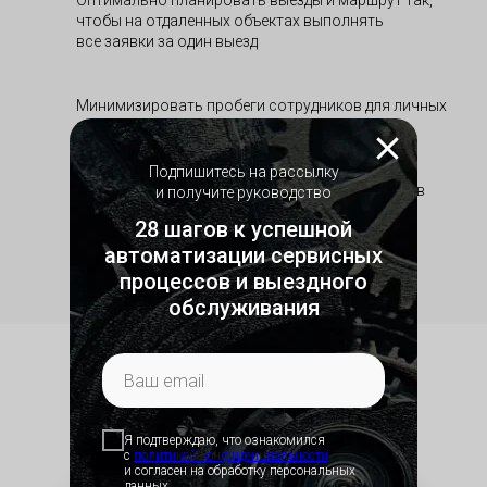
Оптимально планировать выезды и маршрут так,
чтобы на отдаленных объектах выполнять
все заявки за один выезд
Минимизировать пробеги сотрудников для личных
нужд
Подпишитесь на рассылку
Обязать сотрудников внепланово отчитаться в
и получите руководство
системе о его транспортном средстве
28 шагов к успешной
и показателях на приборной панели
автоматизации сервисных
процессов и выездного
обслуживания
Результат
Я подтверждаю, что ознакомился
с
политикой конфид
енциальности
и согласен на обработку персональных
данных