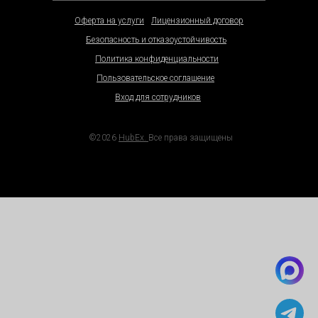
Оферта на услуги
Лицензионный договор
Безопасность и отказоустойчивость
Политика конфиденциальности
Пользовательское соглашение
Вход для сотрудников
©2026
HubEx.
Все права защищены
Ссылки на материалы для скачивани
Универсальные KPI
Как работать с самозанятыми
6 проблем малого бизнеса
Как перейти на электронные сервисные акты
28 шагов