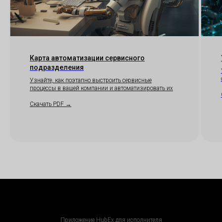
Скачать п
Скачать п
Отсканиру
код, чтобы
приложен
Карта автоматизации сервисного
подразделения
Скачать 
Узнайте, как поэтапно выстроить сервисные
процессы в вашей компании и автоматизировать их
Скачать PDF →
Приложение HubEx для исполнителя