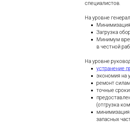
специалистов.
На уровне генерал
Минимизация 
Загрузка обо
Минимум врем
в честной ра
На уровне руковод
устранение п
экономия на 
ремонт силам
точные сроки
предоставлен
(отгрузка ком
минимизация 
запасных част