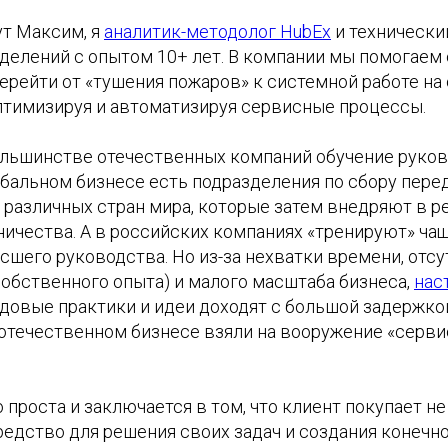
ут Максим, я
аналитик-методолог HubEx
и технически
делений с опытом 10+ лет. В компании мы помогае
ерейти от «тушения пожаров» к системной работе на
оптимизируя и автоматизируя сервисные процессы.
ольшинстве отечественных компаний обучение руко
обальном бизнесе есть подразделения по сбору пере
 различных стран мира, которые затем внедряют в 
ничества. А в российских компаниях «тренируют» ча
шего руководства. Но из-за нехватки времени, отсу
собственного опыта) и малого масштаба бизнеса,
нас
довые практики и идеи доходят с большой задержкой
 отечественном бизнесе взяли на вооружение «серв
 проста и заключается в том, что клиент покупает не
редство для решения своих задач и создания конечно