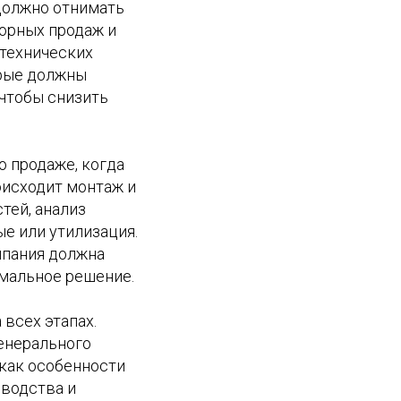
должно отнимать
орных продаж и
 технических
орые должны
 чтобы снизить
 продаже, когда
оисходит монтаж и
тей, анализ
е или утилизация.
омпания должна
мальное решение.
всех этапах.
генерального
 как особенности
оводства и