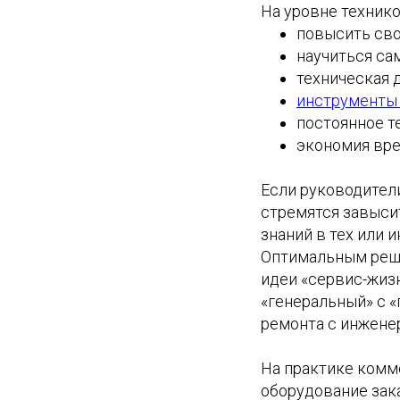
На уровне технико
повысить сво
научиться са
техническая д
инструменты 
постоянное т
экономия вре
Если руководител
стремятся завысит
знаний в тех или 
Оптимальным реше
идеи «сервис-жиз
«генеральный» с «
ремонта с инжене
На практике комме
оборудование зак