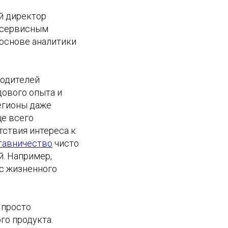
й директор
м сервисным
 основе аналитики
водителей
дового опыта и
регионы даже
ще всего
тствия интереса к
тавничество
чисто
. Например,
ис жизненного
 просто
го продукта.