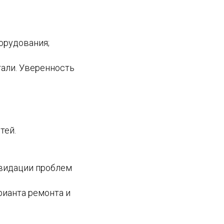
орудования;
али. Уверенность
тей.
квидации проблем
рианта ремонта и