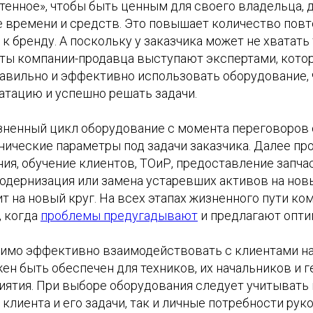
тенное», чтобы быть ценным для своего владельца, 
 времени и средств. Это повышает количество повт
к бренду. А поскольку у заказчика может не хватать
сты компании-продавца выступают экспертами, кот
правильно и эффективно использовать оборудование,
атацию и успешно решать задачи.
зненный цикл оборудование с момента переговоров о
нические параметры под задачи заказчика. Далее пр
ия, обучение клиентов, ТОиР, предоставление запчас
одернизация или замена устаревших активов на новы
ит на новый круг. На всех этапах жизненного пути к
, когда
проблемы предугадывают
и предлагают опти
димо эффективно взаимодействовать с клиентами на 
ен быть обеспечен для техников, их начальников и 
иятия. При выборе оборудования следует учитывать
клиента и его задачи, так и личные потребности рук