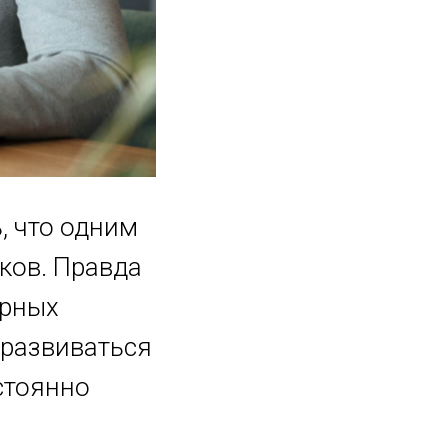
, что одним
ков. Правда
орных
 развиваться
стоянно