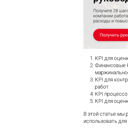
KPI для оценк
Финансовые K
маржинально
KPI для конт
работ
KPI процессо
KPI для оцен
В этой статье мы 
использовать для