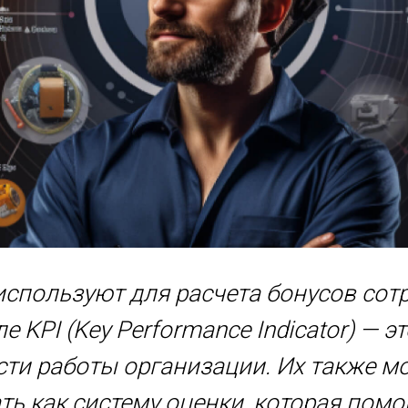
используют для расчета бонусов сот
е KPI (Key Performance Indicator) — э
ти работы организации. Их также м
ь как систему оценки, которая помо