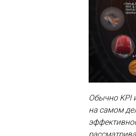
Обычно KPI 
на самом дел
эффективнос
рассматриват