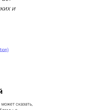
ких и
tion)
й
 может сказать,