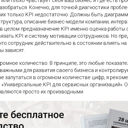
или плохо чувствует себя ваш бизнес и где есть про
зобраться. Конечно, для точной диагностики пробле
их только KPI недостаточно. Должны быть диаграмм
труктура, описание бизнес-модели компании, интер
 в целом предназначение KPI именно оценка работы 
вязать KPI и систему мотивации сотрудников. Но пр
что сотрудник действительно в состоянии влиять на 
ы зависят.
ромное количество. В принципе, это любые показате
важными для развития своего бизнеса и контролиру
не запутаться в огромном количестве цифр, я реко
 «Универсальные KPI для сервисных организаций». 
 являются просто их производными.