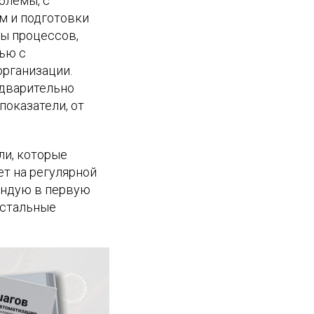
блемы, с
м и подготовки
ы процессов,
вью с
организации.
едварительно
показатели, от
ли, которые
ет на регулярной
мендую в первую
Остальные