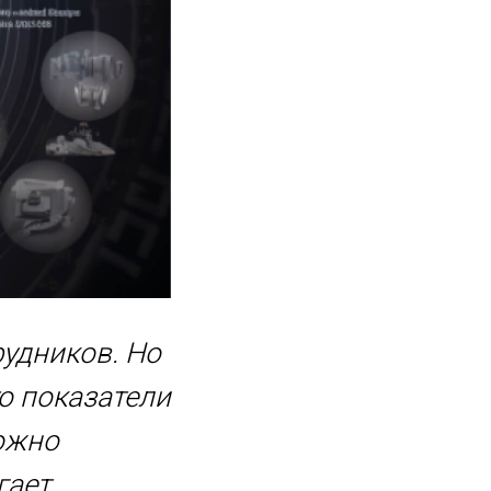
рудников. Но
то показатели
ожно
гает