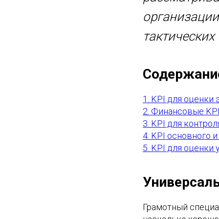
организации
тактических
Содержани
1. KPI для оценки 
2. Финансовые KP
3. KPI для контро
4. KPI основного
5. KPI для оценки
Универсаль
Грамотный специа