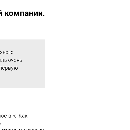
й компании.
езного
ыль очень
 первую
ое в %. Как
ь