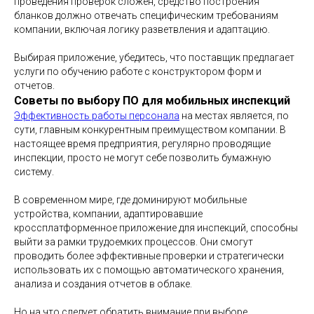
проведения проверок сложен, средство построения
бланков должно отвечать специфическим требованиям
компании, включая логику разветвления и адаптацию.
Выбирая приложение, убедитесь, что поставщик предлагает
услуги по обучению работе с конструктором форм и
отчетов.
Советы по выбору ПО для мобильных инспекций
Эффективность работы персонала
на местах является, по
сути, главным конкурентным преимуществом компании. В
настоящее время предприятия, регулярно проводящие
инспекции, просто не могут себе позволить бумажную
систему.
В современном мире, где доминируют мобильные
устройства, компании, адаптировавшие
кроссплатформенное приложение для инспекций, способны
выйти за рамки трудоемких процессов. Они смогут
проводить более эффективные проверки и стратегически
использовать их с помощью автоматического хранения,
анализа и создания отчетов в облаке.
Но на что следует обратить внимание при выборе