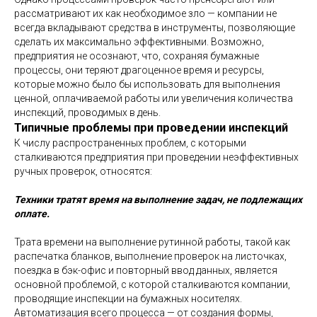
рассматривают их как необходимое зло — компании не
всегда вкладывают средства в инструменты, позволяющие
сделать их максимально эффективными. Возможно,
предприятия не осознают, что, сохраняя бумажные
процессы, они теряют драгоценное время и ресурсы,
которые можно было бы использовать для выполнения
ценной, оплачиваемой работы или увеличения количества
инспекций, проводимых в день.
Типичные проблемы при проведении инспекций
К числу распространенных проблем, с которыми
сталкиваются предприятия при проведении неэффективных
ручных проверок, относятся:
Техники тратят время на выполнение задач, не подлежащих
оплате.
Трата времени на выполнение рутинной работы, такой как
распечатка бланков, выполнение проверок на листочках,
поездка в бэк-офис и повторный ввод данных, является
основной проблемой, с которой сталкиваются компании,
проводящие инспекции на бумажных носителях.
Автоматизация всего процесса — от создания формы,