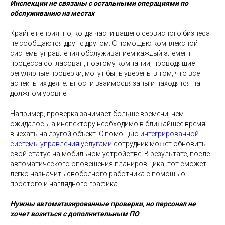
Инспекции не связаны с остальными операциями по
обслуживанию на местах
Крайне неприятно, когда части вашего сервисного бизнеса
не сообщаются друг с другом. С помощью комплексной
системы управления обслуживанием каждый элемент
процесса согласован, поэтому компании, проводящие
регулярные проверки, могут быть уверены в том, что все
аспекты их деятельности взаимосвязаны и находятся на
должном уровне.
Например, проверка занимает больше времени, чем
ожидалось, а инспектору необходимо в ближайшее время
выехать на другой объект. С помощью
интегрированной
системы управления услугами
сотрудник может обновить
свой статус на мобильном устройстве. В результате, после
автоматического оповещения планировщика, тот сможет
легко назначить свободного работника с помощью
простого и наглядного графика.
Нужны автоматизированные проверки, но персонал не
хочет возиться с дополнительным ПО