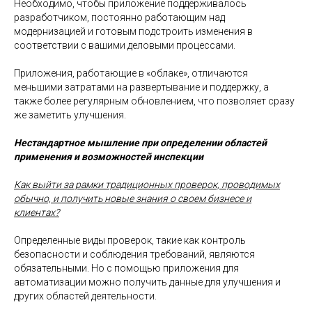
Необходимо, чтобы приложение поддерживалось
разработчиком, постоянно работающим над
модернизацией и готовым подстроить изменения в
соответствии с вашими деловыми процессами.
Приложения, работающие в «облаке», отличаются
меньшими затратами на развертывание и поддержку, а
также более регулярным обновлением, что позволяет сразу
же заметить улучшения.
Нестандартное мышление при определении областей
применения и возможностей инспекции
Как выйти за рамки традиционных проверок, проводимых
обычно, и получить новые знания о своем бизнесе и
клиентах?
Определенные виды проверок, такие как контроль
безопасности и соблюдения требований, являются
обязательными. Но с помощью приложения для
автоматизации можно получить данные для улучшения и
других областей деятельности.