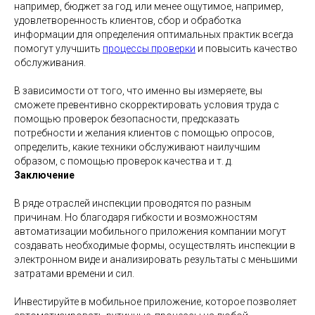
например, бюджет за год, или менее ощутимое, например,
удовлетворенность клиентов, сбор и обработка
информации для определения оптимальных практик всегда
помогут улучшить
процессы проверки
и повысить качество
обслуживания.
В зависимости от того, что именно вы измеряете, вы
сможете превентивно скорректировать условия труда с
помощью проверок безопасности, предсказать
потребности и желания клиентов с помощью опросов,
определить, какие техники обслуживают наилучшим
образом, с помощью проверок качества и т. д.
Заключение
В ряде отраслей инспекции проводятся по разным
причинам. Но благодаря гибкости и возможностям
автоматизации мобильного приложения компании могут
создавать необходимые формы, осуществлять инспекции в
электронном виде и анализировать результаты с меньшими
затратами времени и сил.
Инвестируйте в мобильное приложение, которое позволяет