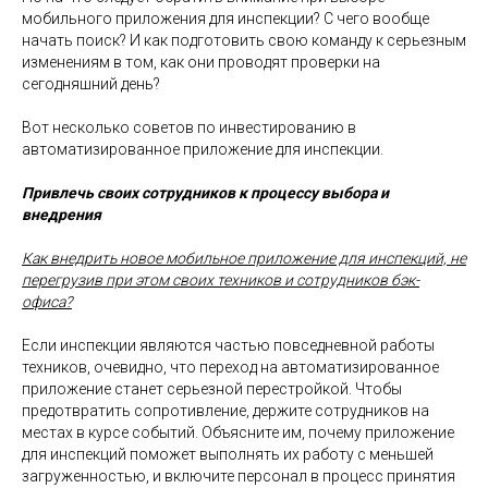
мобильного приложения для инспекции? С чего вообще
начать поиск? И как подготовить свою команду к серьезным
изменениям в том, как они проводят проверки на
сегодняшний день?
Вот несколько советов по инвестированию в
автоматизированное приложение для инспекции.
Привлечь своих сотрудников к процессу выбора и
внедрения
Как внедрить новое мобильное приложение для инспекций, не
перегрузив при этом своих техников и сотрудников бэк-
офиса?
Если инспекции являются частью повседневной работы
техников, очевидно, что переход на автоматизированное
приложение станет серьезной перестройкой. Чтобы
предотвратить сопротивление, держите сотрудников на
местах в курсе событий. Объясните им, почему приложение
для инспекций поможет выполнять их работу с меньшей
загруженностью, и включите персонал в процесс принятия