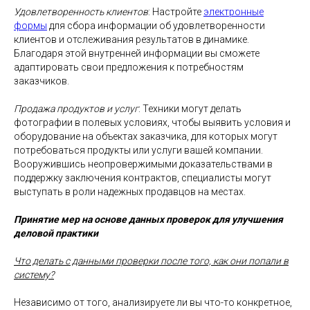
Удовлетворенность клиентов
: Настройте
электронные
формы
для сбора информации об удовлетворенности
клиентов и отслеживания результатов в динамике.
Благодаря этой внутренней информации вы сможете
адаптировать свои предложения к потребностям
заказчиков.
Продажа продуктов и услуг
: Техники могут делать
фотографии в полевых условиях, чтобы выявить условия и
оборудование на объектах заказчика, для которых могут
потребоваться продукты или услуги вашей компании.
Вооружившись неопровержимыми доказательствами в
поддержку заключения контрактов, специалисты могут
выступать в роли надежных продавцов на местах.
Принятие мер на основе данных проверок для улучшения
деловой практики
Что делать с данными проверки после того, как они попали в
систему?
Независимо от того, анализируете ли вы что-то конкретное,