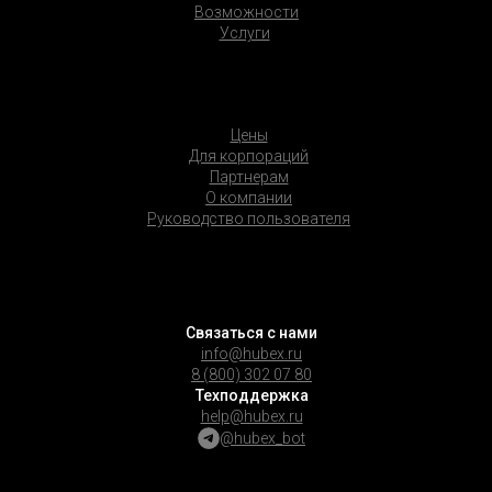
Возможности
Услуги
Цены
Для корпораций
Партнерам
О компании
Руководство пользователя
Связаться с нами
info@hubex.ru
8 (800) 302 07 80
Техподдержка
help@hubex.ru
@hubex_bot