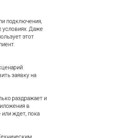
ли подключения,
х условиях. Даже
ользует этот
лиент.
сценарий.
вить заявку на
лько раздражает и
риложения в
 или ждет, пока
 Техническим