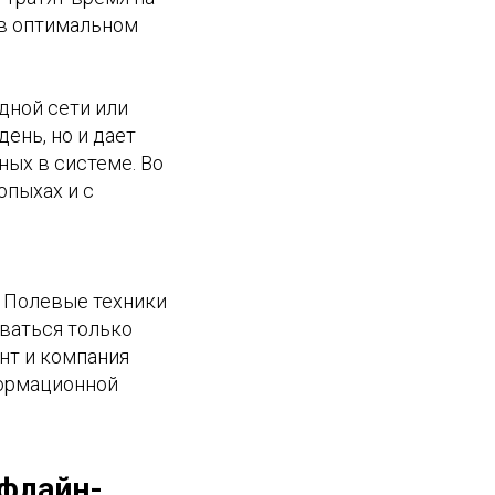
 в оптимальном
дной сети или
день, но и дает
ых в системе. Во
опыхах и с
 Полевые техники
ваться только
ент и компания
формационной
офлайн-