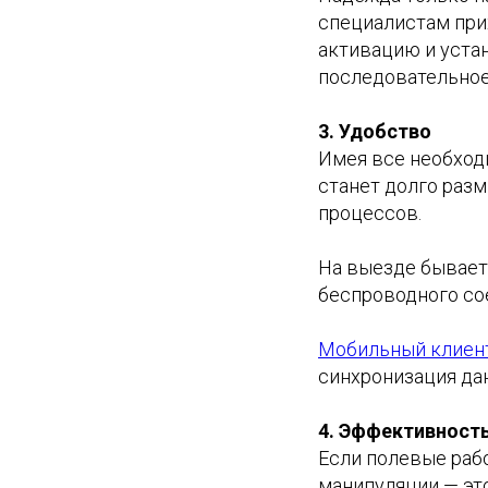
специалистам при
активацию и уста
последовательное
3. Удобство
Имея все необход
станет долго раз
процессов.
На выезде бывает 
беспроводного сое
Мобильный клиен
синхронизация дан
4. Эффективност
Если полевые раб
манипуляции — эт