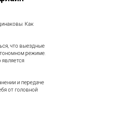
динаковы. Как
ься, что выездные
втономном режиме.
 является
нении и передаче
ебя от головной