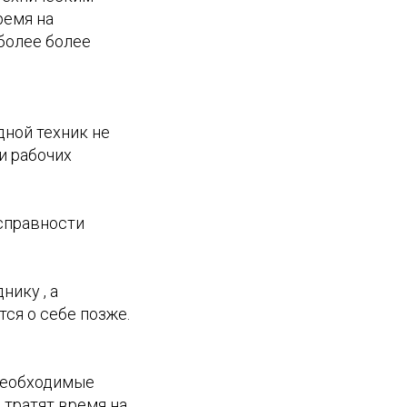
ремя на
более более
ной техник не
и рабочих
исправности
ику , а
ся о себе позже.
 необходимые
 тратят время на