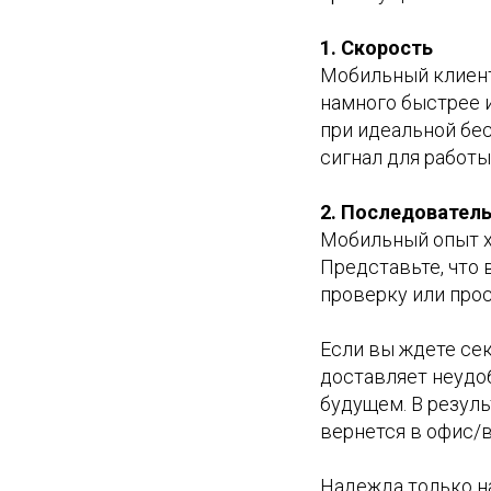
1. Скорость
Мобильный клиент,
намного быстрее и
при идеальной бе
сигнал для работы
2. Последовател
Мобильный опыт х
Представьте, что 
проверку или про
Если вы ждете сек
доставляет неудо
будущем. В резуль
вернется в офис/в
Надежда только н