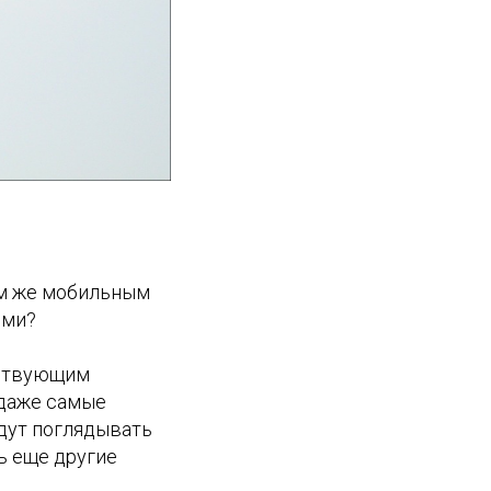
ем же мобильным
ыми?
утствующим
 даже самые
дут поглядывать
ть еще другие