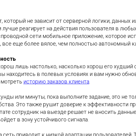
 который не зависит от серверной логики, данных и
 лучше реагирует на действия пользователя в любы
спроводной сети мобильное приложение, которое исп
, все еще более вялое, чем полностью автономный к
ьность
орош лишь настолько, насколько хорош его худший 
вы находитесь в полевых условиях и вам нужно обно
смотреть
историю заказов клиента
.
унды или минуты, пока выполните задание, это не то
бства. Это также рушит доверие к эффективности п
тате сотрудник на выезде решает не вносить данные
ойдет в зону устойчивого сигнала.
а сеть приводит к низкой адаптации пользователей.