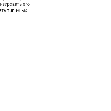
тизировать его
гать типичных