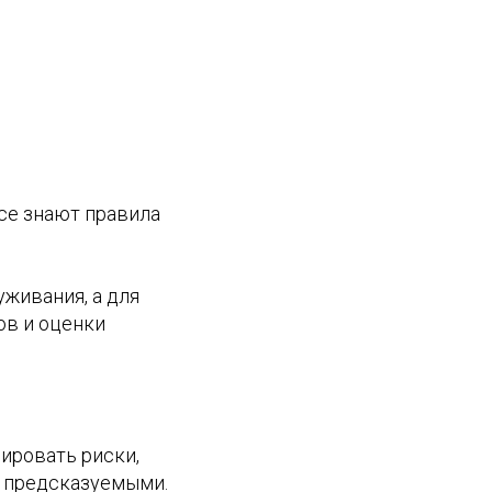
все знают правила
живания, а для
ов и оценки
ировать риски,
и предсказуемыми.