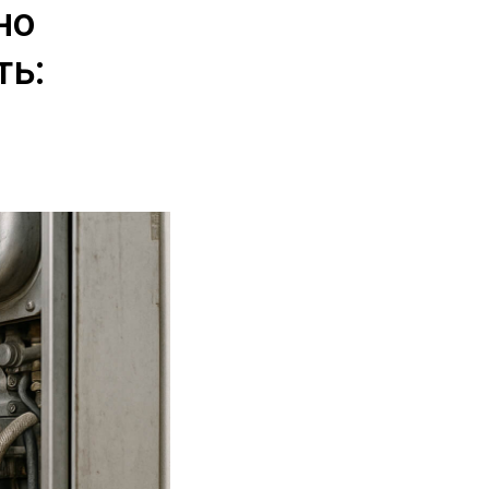
но
ть: