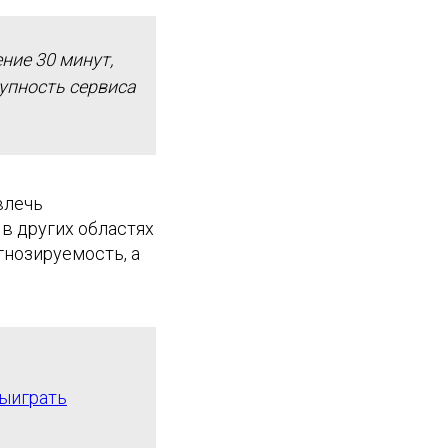
ние 30 минут,
тупность сервиса
влечь
в других областях
гнозируемость, а
выиграть