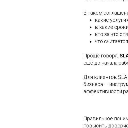
В таком соглашен
какие услуги
в какие срок
кто за что от
что считается
Проще говоря,
SLA
ещё до начала раб
Для клиентов SLA 
бизнеса — инстру
эффективности р
Правильное пони
повысить доверие