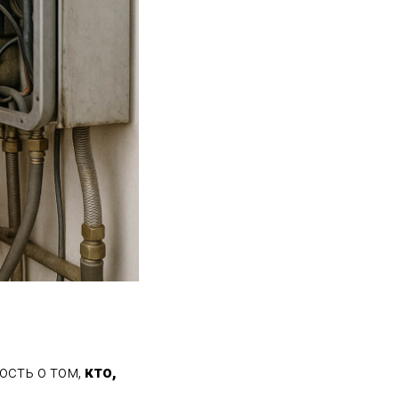
ость о том,
кто,