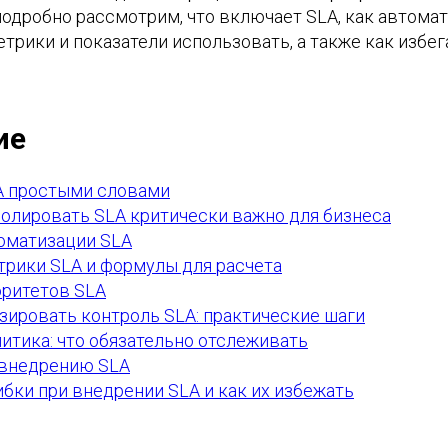
подробно рассмотрим, что включает SLA, как автома
етрики и показатели использовать, а также как избе
ие
A простыми словами
олировать SLA критически важно для бизнеса
оматизации SLA
рики SLA и формулы для расчета
ритетов SLA
зировать контроль SLA: практические шаги
литика: что обязательно отслеживать
 внедрению SLA
бки при внедрении SLA и как их избежать