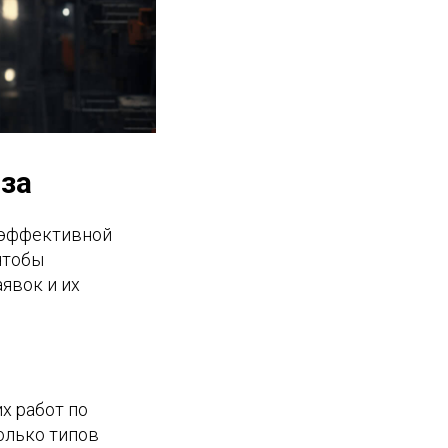
за
 эффективной
чтобы
явок и их
х работ по
олько типов