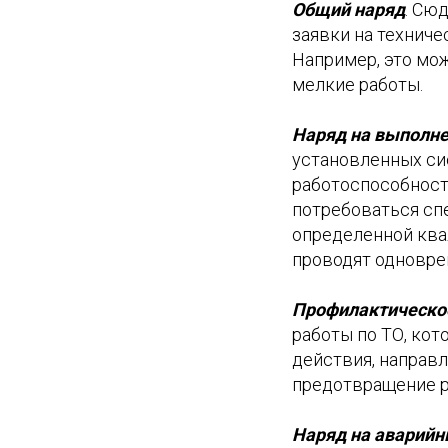
Общий наряд
. Сю
заявки на технич
Например, это мож
мелкие работы.
Наряд на выполн
установленных си
работоспособност
потребоваться сп
определенной ква
проводят одновр
Профилактическо
работы по ТО, ко
действия, направ
предотвращение р
Наряд на аварийн