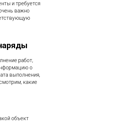
нты и требуется
 очень важно
ветствующую
 наряды
лнение работ,
информацию о
дата выполнения,
смотрим, какие
акой объект