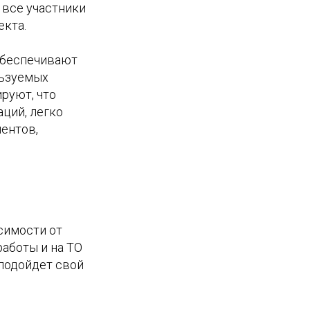
 все участники
екта.
обеспечивают
льзуемых
руют, что
ций, легко
ентов,
симости от
работы и на ТО
 подойдет свой