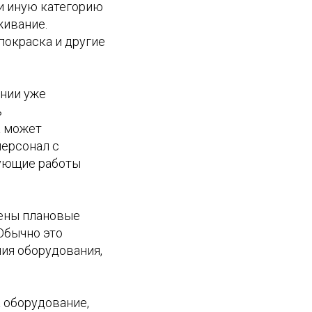
ли иную категорию
живание.
покраска и другие
ании уже
ь
а может
персонал с
рующие работы
чены плановые
Обычно это
ия оборудования,
а оборудование,