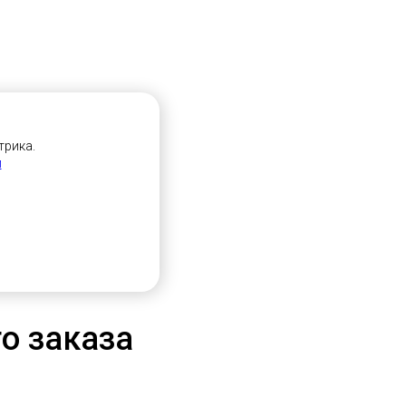
трика.
и
о заказа