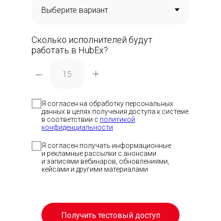
Сколько исполнителей будут
работать в HubEx?
–
+
Я согласен на обработку персональных
данных в целях получения доступа к системе
в соответствии с
политикой
Скачать п
Скачать п
Отсканиру
конфиденциальности
код, чтобы
приложен
Я согласен получать информационные
и рекламные рассылки с анонсами
и записями вебинаров, обновлениями,
Скачать 
кейсами и другими материалами
Получить тестовый доступ