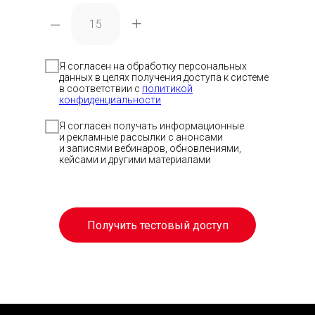
–
+
Я согласен на обработку персональных
данных в целях получения доступа к системе
в соответствии с
политикой
Скачать п
Скачать п
Отсканиру
конфиденциальности
код, чтобы
приложен
Я согласен получать информационные
и рекламные рассылки с анонсами
и записями вебинаров, обновлениями,
Скачать 
кейсами и другими материалами
Получить тестовый доступ