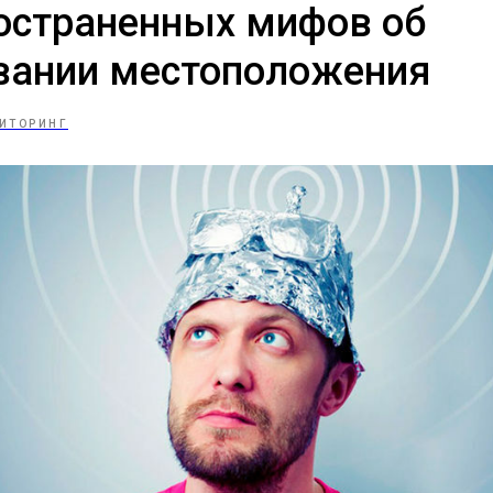
остраненных мифов об
вании местоположения
ИТОРИНГ