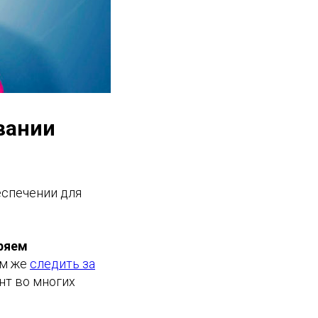
вании
еспечении для
еряем
ем же
следить за
нт во многих