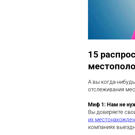
15 распро
местопол
А вы когда-нибуд
отслеживания мес
Миф 1: Нам не ну
Вы доверяете сво
их местонахожде
компаниях выездн