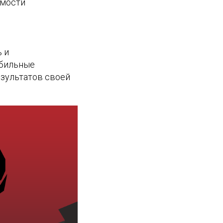
имости
 и
обильные
езультатов своей