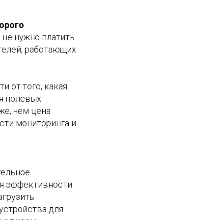
орого
 не нужно платить
телей, работающих
и от того, какая
ля полевых
же, чем цена
сти мониторинга и
тельное
ия эффективности
агрузить
устройства для