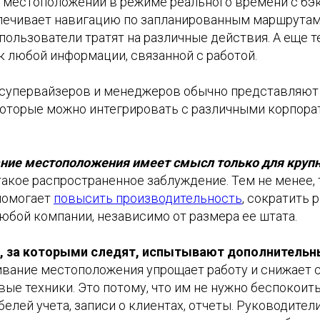
 местоположении в режиме реального времени с бэ
ечивает навигацию по запланированным маршрутам
пользователи тратят на различные действия. А еще 
к любой информации, связанной с работой.
супервайзеров и менеджеров обычно представляют
которые можно интегрировать с различными корпор
ние местоположения имеет смысл только для круп
такое распространенное заблуждение. Тем не менее,
помогает
повысить производительность
, сократить 
юбой компании, независимо от размера ее штата.
и, за которыми следят, испытывают дополнительн
ивание местоположения упрощает работу и снижает с
е техники. Это потому, что им не нужно беспокоить
белей учета, записи о клиентах, отчеты. Руководител