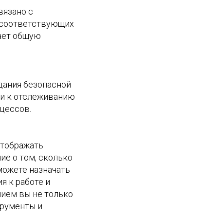
вязано с
а соответствующих
шает общую
дания безопасной
 и к отслеживанию
оцессов.
отображать
ие о том, сколько
можете назначать
я к работе и
нием вы не только
трументы и