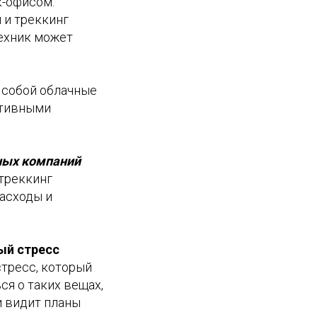
к-офисом.
 и треккинг
техник может
 собой облачные
ативными
ных компаний
 треккинг
расходы и
ый стресс
тресс, который
ся о таких вещах,
и видит планы