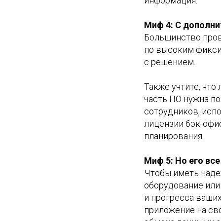
информация.
Миф 4: С дополн
Большинство пров
по высоким фикси
с решением.
Также учтите, что
часть ПО нужна п
сотрудников, испо
лицензии бэк-офи
планирования.
Миф 5: Но его вс
Чтобы иметь над
оборудование или
и прогресса ваших
приложение на св