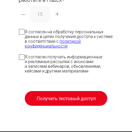
–
+
Я согласен на обработку персональных
данных в целях получения доступа к системе
в соответствии с
политикой
Скачать п
Скачать п
Отсканиру
конфиденциальности
код, чтобы
приложен
Я согласен получать информационные
и рекламные рассылки с анонсами
и записями вебинаров, обновлениями,
Скачать 
кейсами и другими материалами
Получить тестовый доступ