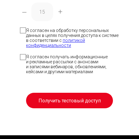
–
+
Я согласен на обработку персональных
данных в целях получения доступа к системе
в соответствии с
политикой
Скачать п
Скачать п
Отсканиру
конфиденциальности
код, чтобы
приложен
Я согласен получать информационные
и рекламные рассылки с анонсами
и записями вебинаров, обновлениями,
Скачать 
кейсами и другими материалами
Получить тестовый доступ