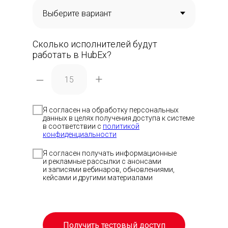
Сколько исполнителей будут
работать в HubEx?
–
+
Я согласен на обработку персональных
данных в целях получения доступа к системе
в соответствии с
политикой
Скачать п
Скачать п
Отсканиру
конфиденциальности
код, чтобы
приложен
Я согласен получать информационные
и рекламные рассылки с анонсами
и записями вебинаров, обновлениями,
Скачать 
кейсами и другими материалами
Получить тестовый доступ