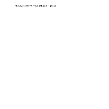
Алексей (контент-менеджер HubEx)