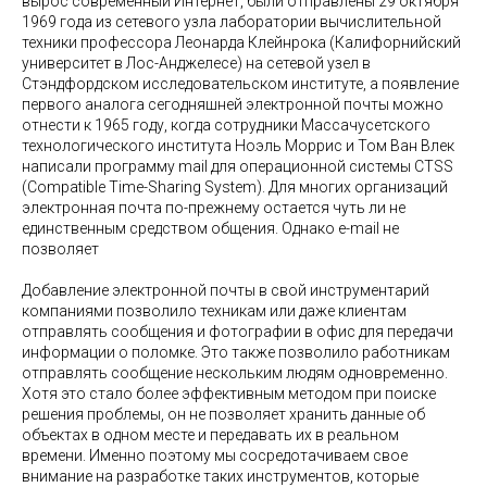
вырос современный Интернет, были отправлены 29 октября
1969 года из сетевого узла лаборатории вычислительной
техники профессора Леонарда Клейнрока (Калифорнийский
университет в Лос-Анджелесе) на сетевой узел в
Стэндфордском исследовательском институте, а появление
первого аналога сегодняшней электронной почты можно
отнести к 1965 году, когда сотрудники Массачусетского
технологического института Ноэль Моррис и Том Ван Влек
написали программу mail для операционной системы CTSS
(Compatible Time-Sharing System). Для многих организаций
электронная почта по-прежнему остается чуть ли не
единственным средством общения. Однако e-mail не
позволяет
Добавление электронной почты в свой инструментарий
компаниями позволило техникам или даже клиентам
отправлять сообщения и фотографии в офис для передачи
информации о поломке. Это также позволило работникам
отправлять сообщение нескольким людям одновременно.
Хотя это стало более эффективным методом при поиске
решения проблемы, он не позволяет хранить данные об
объектах в одном месте и передавать их в реальном
времени. Именно поэтому мы сосредотачиваем свое
внимание на разработке таких инструментов, которые