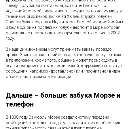
врожденную способность находить свой путь обратно к
гнезду. Голубиная почта была, хоть и не быстрой, но
надёжной формой связи и использовалась по всему миру в
течение многих веков, включая XX век. Служба голубей
Ориссы была создана в Индии после Второй мировой войны
и была одной из последних голубиных почт в мире, которая
официально прекратила свою деятельность только в 2002
году.
В наши дни инженеры могут принимать заказы гораздо
проще. Заявка может прийти на электронную почту, а также
в приложении; кроме того, общение может происходить в
реальном времени в чате технической поддержки, где статус
сообщения, например «доставлено» или «прочитано» виден
обоим участникам коммуникации.
Дальше – больше: азбука Морзе и
телефон
В 1838 году Сэмюэль Морзе создал систему передачи
сообщений с помощью кода. Благодаря этому изобретению
техники теперь могли связываться друг с другом и