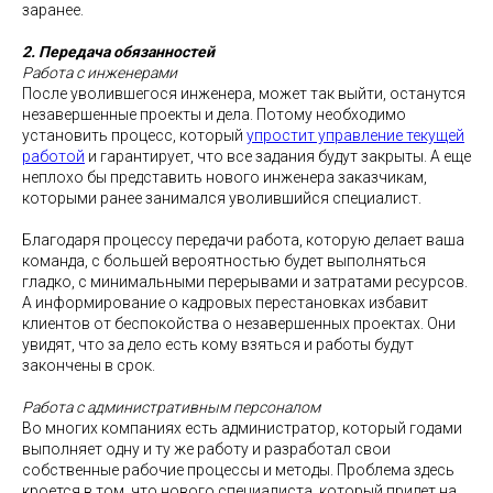
заранее.
2. Передача обязанностей
Работа с инженерами
После уволившегося инженера, может так выйти, останутся
незавершенные проекты и дела. Потому необходимо
установить процесс, который
упростит управление текущей
работой
и гарантирует, что все задания будут закрыты. А еще
неплохо бы представить нового инженера заказчикам,
которыми ранее занимался уволившийся специалист.
Благодаря процессу передачи работа, которую делает ваша
команда, с большей вероятностью будет выполняться
гладко, с минимальными перерывами и затратами ресурсов.
А информирование о кадровых перестановках избавит
клиентов от беспокойства о незавершенных проектах. Они
увидят, что за дело есть кому взяться и работы будут
закончены в срок.
Работа с административным персоналом
Во многих компаниях есть администратор, который годами
выполняет одну и ту же работу и разработал свои
собственные рабочие процессы и методы. Проблема здесь
кроется в том, что нового специалиста, который придет на