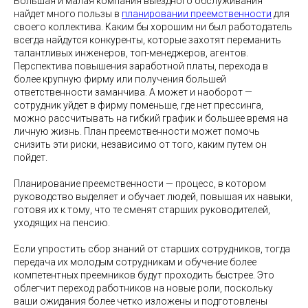
Большая и малая компания выездного обслуживания
найдет много пользы в
планировании преемственности
для
своего коллектива. Каким бы хорошим ни был работодатель
всегда найдутся конкуренты, которые захотят переманить
талантливых инженеров, топ-менеджеров, агентов.
Перспектива повышения заработной платы, перехода в
более крупную фирму или получения большей
ответственности заманчива. А может и наоборот —
сотрудник уйдет в фирму поменьше, где нет прессинга,
можно рассчитывать на гибкий график и большее время на
личную жизнь. План преемственности может помочь
снизить эти риски, независимо от того, каким путем он
пойдет.
Планирование преемственности — процесс, в котором
руководство выделяет и обучает людей, повышая их навыки,
готовя их к тому, что те сменят старших руководителей,
уходящих на пенсию.
Если упростить сбор знаний от старших сотрудников, тогда
передача их молодым сотрудникам и обучение более
компетентных преемников будут проходить быстрее. Это
облегчит переход работников на новые роли, поскольку
ваши ожидания более четко изложены и подготовлены