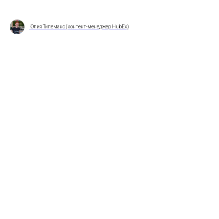
Юлия Тилеманс (контент-менеджер HubEx)