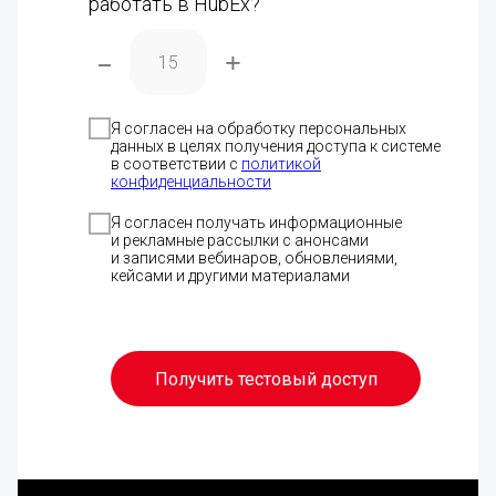
работать в HubEx?
–
+
Я согласен на обработку персональных
данных в целях получения доступа к системе
Скачат
Скачат
Отскан
в соответствии с
политикой
код, чт
конфиденциальности
прилож
Я согласен получать информационные
Скачат
и рекламные рассылки с анонсами
и записями вебинаров, обновлениями,
кейсами и другими материалами
Получить тестовый доступ