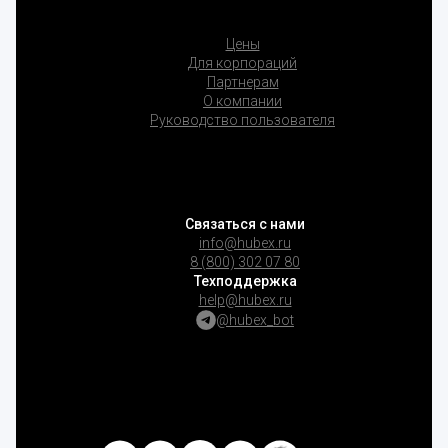
Цены
Для корпораций
Партнерам
О компании
Руководство пользователя
Связаться с нами
info@hubex.ru
8 (800) 302 07 80
Техподдержка
help@hubex.ru
@hubex_bot