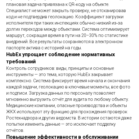
плановая задача привязана к QR‑коду на объекте.
Специалист не может закрыть проверку, не отсканировав
код и не подтвердив геолокацию. Коэффициент загрузки
исполнителя при таких инспекциях обычно низкий из‑за
долгих переходов между объектами. Система оптимизирует
маршрут, сокращая время в пути на 20–30% по статистике
внедрений. Все результаты сохраняются в электронном
паспорте актива с историей на годы.
HubEx упрощает соблюдение нормативных
требований
Контроль сотрудников: виды, принципы и основные
инструменты — это тема, которую HubEx закрывает
комплексно. Система фиксирует время начала и окончания
каждой задачи, геолокацию в ключевые моменты, все фото
и подписи. Загрузка данных по персоналу позволяет
мгновенно выгрузить отчёт для аудита по любому объекту.
Медицинские компании, опасные производства и объекты
ЖКХ используют эту функцию для прохождения проверок
Ростехнадзора и других ведомств. В истории остаются даже
попытки изменить данные — это исключает подделку
отчётов.
Повышение эффективности в обслуживании