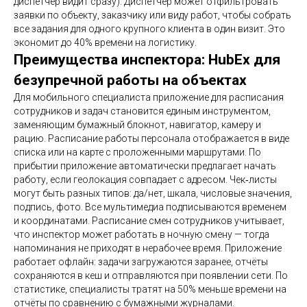
диспетчер видит сразу). Диспетчер может отфильтровать
заявки по объекту, заказчику или виду работ, чтобы собрать
все задания для одного крупного клиента в один визит. Это
экономит до 40% времени на логистику.
Преимущества инспектора: HubEx для
безупречной работы на объектах
Для мобильного специалиста приложение для расписания
сотрудников и задач становится единым инструментом,
заменяющим бумажный блокнот, навигатор, камеру и
рацию. Расписание работы персонала отображается в виде
списка или на карте с проложенными маршрутами. По
прибытии приложение автоматически предлагает начать
работу, если геолокация совпадает с адресом. Чек‑листы
могут быть разных типов: да/нет, шкала, числовые значения,
подпись, фото. Все мультимедиа подписываются временем
и координатами. Расписание смен сотрудников учитывает,
что инспектор может работать в ночную смену — тогда
напоминания не приходят в нерабочее время. Приложение
работает офлайн: задачи загружаются заранее, отчёты
сохраняются в кеш и отправляются при появлении сети. По
статистике, специалисты тратят на 50% меньше времени на
отчёты по сравнению с бумажными журналами.