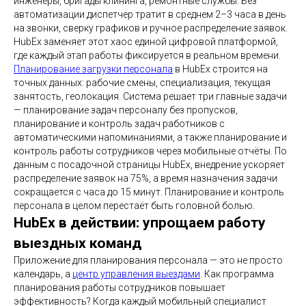
инженеры, бригады клининга, ремонтные службы. Без
автоматизации диспетчер тратит в среднем 2–3 часа в день
на звонки, сверку графиков и ручное распределение заявок.
HubEx заменяет этот хаос единой цифровой платформой,
где каждый этап работы фиксируется в реальном времени.
Планирование загрузки персонала
в HubEx строится на
точных данных: рабочие смены, специализация, текущая
занятость, геолокация. Система решает три главные задачи
— планирование задач персоналу без пропусков,
планирование и контроль задач работников с
автоматическими напоминаниями, а также планирование и
контроль работы сотрудников через мобильные отчёты. По
данным с посадочной страницы HubEx, внедрение ускоряет
распределение заявок на 75%, а время назначения задачи
сокращается с часа до 15 минут. Планирование и контроль
персонала в целом перестаёт быть головной болью.
HubEx в действии: упрощаем работу
выездных команд
Приложение для планирования персонала — это не просто
календарь, а
центр управления выездами
. Как программа
планирования работы сотрудников повышает
эффективность? Когда каждый мобильный специалист