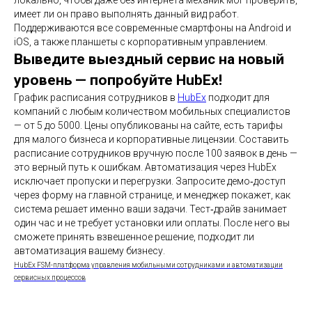
локально, чтобы даже без интернета механик мог проверить,
имеет ли он право выполнять данный вид работ.
Поддерживаются все современные смартфоны на Android и
iOS, а также планшеты с корпоративным управлением.
Выведите выездный сервис на новый
уровень — попробуйте HubEx!
График расписания сотрудников в
HubEx
подходит для
компаний с любым количеством мобильных специалистов
— от 5 до 5000. Цены опубликованы на сайте, есть тарифы
для малого бизнеса и корпоративные лицензии. Составить
расписание сотрудников вручную после 100 заявок в день —
это верный путь к ошибкам. Автоматизация через HubEx
исключает пропуски и перегрузки. Запросите демо‑доступ
через форму на главной странице, и менеджер покажет, как
система решает именно ваши задачи. Тест‑драйв занимает
один час и не требует установки или оплаты. После него вы
сможете принять взвешенное решение, подходит ли
автоматизация вашему бизнесу.
HubEx FSM-платформа управления мобильными сотрудниками и автоматизации
сервисных процессов