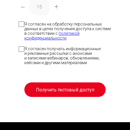
–
+
Я согласен на обработку персональных
данных в целях получения доступа к системе
в соответствии с
политикой
Скачать п
Скачать п
Отсканиру
конфиденциальности
код, чтобы
приложен
Я согласен получать информационные
и рекламные рассылки с анонсами
и записями вебинаров, обновлениями,
Скачать 
кейсами и другими материалами
Получить тестовый доступ