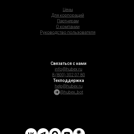
Цены
Для корпораций
Партнерам
О компании
Руководство пользователя
Связаться с нами
info@hubex.ru
8 (800) 302 07 80
Техподдержка
help@hubex.ru
@hubex_bot