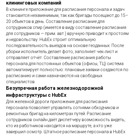
клининговых компаний
В клининге приложение для расписания персонала и задач
становится незаменимым, так как бригады посещают до 15–
20 объектов в день. Составление расписание для
сотрудников спир (имеется в виду составление расписания
для сотрудников — прим. авт.) вручную приводит к простоям
и недовольству. HubEx строит оптимальную
последовательность выездов на основе геоданных. После
уборки исполнитель делает фото, заполняет чек‑лист и
отправляет отчёт. Составление расписания работы
персонала для постоянных объектов (офисы, ТЦ) система
автоматизирует полностью: плановые заявки создаются по
расписанию и сами назначаются на свободных
специалистов.
Безупречная работа железнодорожной
инфраструктуры с HubEx
Для железной дороги приложение для расписания
персонала позволяет управлять сотнями обходчиков и
ремонтных бригад на километрах путей. Расписание
сотрудников онлайн даёт диспетчеру возможность видеть,
кто из работников находится на маршруте, а кто уже
завершил осмотр. Штатное расписание персонала в HubEx