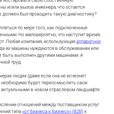
агностировать свою собственную
ны и/или вызов инженера, что остается
 должен был проводить такую ​​диагностику?
пляться по мере того, как подключенные
енными. Но маловероятно, что наступит время,
ют. Любая компания, использующая
аппаратное
огда их машины нуждаются в обслуживании или
т быть выполнен другими машинами. А
чной труд.
нерах-людях (даже если она не исчезнет
х необходимо будет переосмыслить свои
я актуальными в новом отраслевом ландшафте.
ыслении отношений между поставщиком услуг
шений типа
«от бизнеса к бизнесу» (B2B)
к