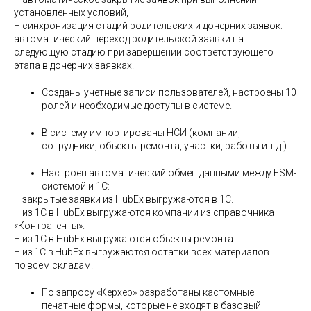
установленных условий,
– синхронизация стадий родительских и дочерних заявок:
автоматический переход родительской заявки на
следующую стадию при завершении соответствующего
этапа в дочерних заявках.
Созданы учетные записи пользователей, настроены 10
ролей и необходимые доступы в системе.
В систему импортированы НСИ (компании,
сотрудники, объекты ремонта, участки, работы и т.д.).
Настроен автоматический обмен данными между FSM-
системой и 1С:
– закрытые заявки из HubEx выгружаются в 1С.
– из 1С в HubEx выгружаются компании из справочника
«Контрагенты».
– из 1С в HubEx выгружаются объекты ремонта.
– из 1С в HubEx выгружаются остатки всех материалов
по всем складам.
По запросу «Керхер» разработаны кастомные
печатные формы, которые не входят в базовый