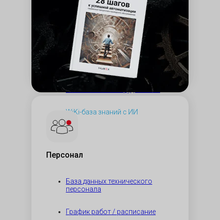
оборудования
Цифровой паспорт
оборудования
График проведения ТО и ППР
оборудования
new
Чек-листы по оборудованию
WiKi-база знаний с ИИ
Персонал
База данных технического
персонала
График работ / расписание