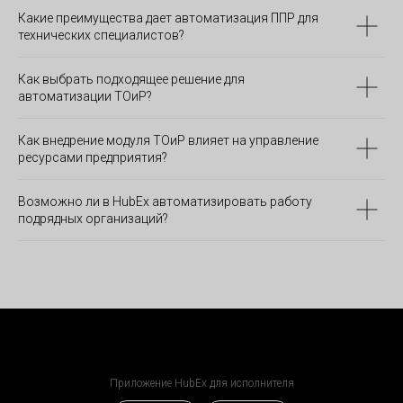
Какие преимущества дает автоматизация ППР для
технических специалистов?
Скачать п
Скачать п
Отсканиру
код, чтобы
приложен
Как выбрать подходящее решение для
автоматизации ТОиР?
Скачать 
Как внедрение модуля ТОиР влияет на управление
ресурсами предприятия?
Возможно ли в HubEx автоматизировать работу
подрядных организаций?
Приложение HubEx для исполнителя