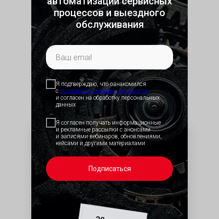
автоматизации сервисных
процессов и выездного
Система объединяет базовый функционал
обслуживания
ТОиР с инструментами для планирования
ресурсов, включая управление
персоналом, МТО и заявками на ремонт.
Поддерживает стандартизацию
процессов, контроль качества работ,
мониторинг KPI, формирование
Я подтверждаю, что ознакомился
отчетности и анализ надежности
с
политикой конфид
енциальности
и согласен на обработку персональных
оборудования (MTTR, MTBF)
данных
Я согласен получать информационные
и рекламные рассылки с анонсами
и записями вебинаров, обновлениями,
кейсами и другими материалами
Подписаться
Оборудование
Иерархическая база
обслуживаемого