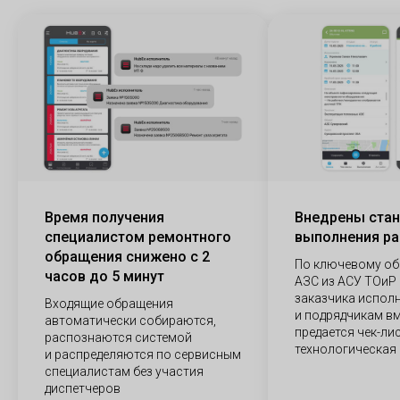
Время получения
Внедрены ста
специалистом ремонтного
выполнения ра
обращения снижено с 2
По ключевому о
часов до 5 минут
АЗС из АСУ ТОиР
заказчика испол
Входящие обращения
и подрядчикам вм
автоматически собираются,
предается чек-ли
распознаются системой
технологическая 
и распределяются по сервисным
специалистам без участия
диспетчеров