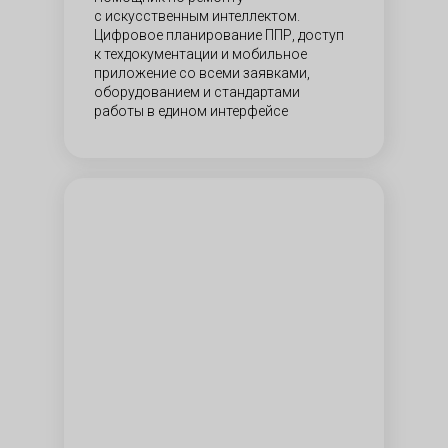
работы
с искусственным интеллектом.
ки и компетенции
Цифровое планирование ППР, доступ
контроль персонала
к техдокументации и мобильное
о-помощник сервисного
приложение со всеми заявками,
онала
оборудованием и стандартами
работы в едином интерфейсе
ты по надежности
ты оборудования
итика рабочих
ессов
евые показатели
ктивности
итика по уровню
иса
ты для клиентов