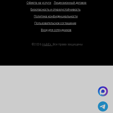
Оферта на услуги
Лицензионный договор
Безопасность и отказоустойчивость
Политика конфиденциальности
Пользовательское соглашение
Вход для сотрудников
©2026
HubEx.
Все права защищены
Ссылки на материалы для скачивани
Универсальные KPI
Как работать с самозанятыми
6 проблем малого бизнеса
Как перейти на электронные сервисные акты
28 шагов
Карта автоматизации