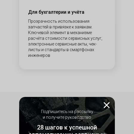
Для бухгалтерии и учёта
Прозрачность использования
запчастей в привязке к заявкам.
Ключевой элемент в механизме
расчёта стоимости сервисных услуг,
электронные сервисные акты, чек-
тронная диспетчерская
листы и стандарты в смартфонах
овые заявки
инженеров
ийные заявки
и расчет сроков выполнения
и на карте
Подпишитесь на рассылку
Функциональные
и получите руководство
возможности HubEx ТОиР
28 шагов к успешной