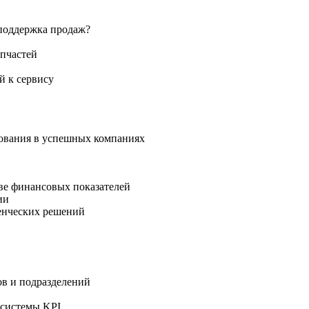
 поддержка продаж?
апчастей
й к сервису
рования в успешных компаниях
ве финансовых показателей
ии
енческих решений
ов и подразделений
 системы KPI